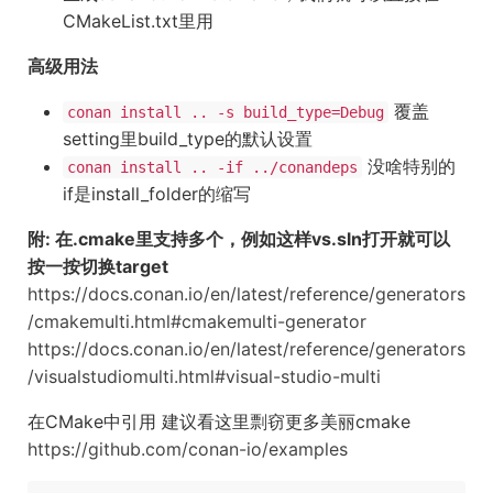
CMakeList.txt里用
高级用法
覆盖
conan install .. -s build_type=Debug
setting里build_type的默认设置
没啥特别的
conan install .. -if ../conandeps
if是install_folder的缩写
附: 在.cmake里支持多个，例如这样vs.sln打开就可以
按一按切换target
https://docs.conan.io/en/latest/reference/generators
/cmakemulti.html#cmakemulti-generator
https://docs.conan.io/en/latest/reference/generators
/visualstudiomulti.html#visual-studio-multi
在CMake中引用 建议看这里剽窃更多美丽cmake
https://github.com/conan-io/examples