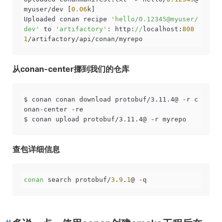
myuser/dev [
0.06
k]

Uploaded conan recipe 
'hello/0.12345@myuser/
dev'
 to 
'artifactory'
: http:
//
localhost:
808
1
/artifactory/api/conan/myrepo
从conan-center挪到我们的仓库
$ conan conan download protobuf/3.11.4@ -r c
onan-center -re

$ conan upload protobuf/3.11.4@ -r myrepo
查包详细信息
conan
 search protobuf/
3
.
9
.
1
@ -q