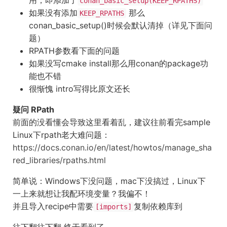
用，即添加了
conan_basic_setup(KEEP_RPATHS)
如果没有添加
那么
KEEP_RPATHS
conan_basic_setup()时候会默认清掉（详见下面问
题）
RPATH参数看下面的问题
如果没写cmake install那么用conan的package功
能也不错
很惭愧 intro写得比原文还长
疑问 RPath
前面的没看懂会导致这里看着乱，建议往前看完sample
Linux下rpath老大难问题：
https://docs.conan.io/en/latest/howtos/manage_sha
red_libraries/rpaths.html
简单说：Windows下没问题，mac下没搞过，Linux下
一上来就想让我配环境变量？我偏不！
并且导入recipe中需要
复制依赖库到
[imports]