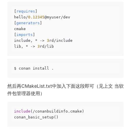
[
requires
]

hello/
0.12345
@myuser/dev

[
generators
]

cmake

[
imports
]

include, * -> 
3
rd/include

lib, * -> 
3
$ conan install .
然后再CMakeList.txt中加入下面这段即可（见上文 当软
件包管理器使用）
include
(/conanbuildinfo.cmake)

conan_basic_setup()