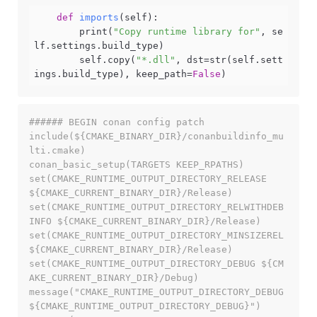
def
imports
(self)
:
        print(
"Copy runtime library for"
, se
lf.settings.build_type)

        self.copy(
"*.dll"
, dst=str(self.sett
ings.build_type), keep_path=
False
)
###### BEGIN conan config patch

include(${CMAKE_BINARY_DIR}/conanbuildinfo_mu
lti.cmake)

conan_basic_setup(TARGETS KEEP_RPATHS)

set(CMAKE_RUNTIME_OUTPUT_DIRECTORY_RELEASE 
${CMAKE_CURRENT_BINARY_DIR}/Release)

set(CMAKE_RUNTIME_OUTPUT_DIRECTORY_RELWITHDEB
INFO ${CMAKE_CURRENT_BINARY_DIR}/Release)

set(CMAKE_RUNTIME_OUTPUT_DIRECTORY_MINSIZEREL 
${CMAKE_CURRENT_BINARY_DIR}/Release)

set(CMAKE_RUNTIME_OUTPUT_DIRECTORY_DEBUG ${CM
AKE_CURRENT_BINARY_DIR}/Debug)

message("CMAKE_RUNTIME_OUTPUT_DIRECTORY_DEBUG   
${CMAKE_RUNTIME_OUTPUT_DIRECTORY_DEBUG}")
