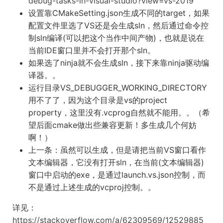
debug-tasks-in-visual-studio?view=vs-2019
设置靠CMakeSetting.json生成不同的target，如果
配置文件里选了VS还是会生成sln，然后通过命令控
制sln编译(可以把这个当作中间产物)，也就是说在
当前IDE窗口里并不会打开那个sln。
如果选了ninja就不会生成sln，接下来靠ninja驱动编
译器。。
运行目录VS_DEBUGGER_WORKING_DIRECTORY
用不了了，因为这个目录是vs的project
property，这里没有.vcprog自然就不能用。。（希
望后面cmake做出些兼容更新！多生成几个何妨
啊！）
上一条：虽然可以生成，但是请把当前VS窗口看作
文本编辑器，它没有打开sln，在当前(文本编辑器)
窗口中启动的exe，是通过launch.vs.json控制，而
不是通过上述生成的vcproj控制。。
详见：
https://stackoverflow.com/a/62309569/12529885