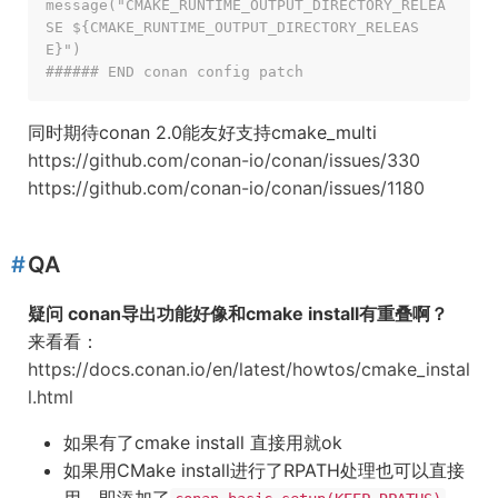
message("CMAKE_RUNTIME_OUTPUT_DIRECTORY_RELEA
SE ${CMAKE_RUNTIME_OUTPUT_DIRECTORY_RELEAS
E}")

###### END conan config patch
同时期待conan 2.0能友好支持cmake_multi
https://github.com/conan-io/conan/issues/330
https://github.com/conan-io/conan/issues/1180
QA
疑问 conan导出功能好像和cmake install有重叠啊？
来看看：
https://docs.conan.io/en/latest/howtos/cmake_instal
l.html
如果有了cmake install 直接用就ok
如果用CMake install进行了RPATH处理也可以直接