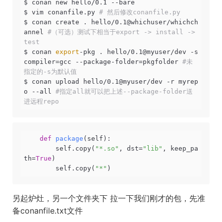
$ conan new hello/0.1 --bare

$ vim conanfile.py 
# 然后修改conanfile.py
$ conan create . hello/0.1@whichuser/whichch
annel 
#（可选）测试下相当于export -> install -> 
test
$ conan 
export
-pkg . hello/0.1@myuser/dev -s 
compiler=gcc --package-folder=pkgfolder 
#未
指定的-s为默认值
$ conan upload hello/0.1@myuser/dev -r myrep
o --all 
#指定all就可以把上述--package-folder送
进远程repo
def
package
(self)
:
        self.copy(
"*.so"
, dst=
"lib"
, keep_pa
th=
True
)

        self.copy(
"*"
)
另起炉灶，另一个文件夹下 拉一下我们刚才的包，先准
备conanfile.txt文件