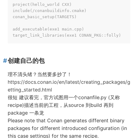
project(hello_world CXX)

include(/conanbuildinfo.cmake)

conan_basic_setup(TARGETS)

add_executable(exe1 main.cpp)

target_link_libraries(exe1 CONAN_PKG::folly)
创建自己的包
理不清头绪？当然要多抄了！
https://docs.conan.io/en/latest/creating_packages/g
etting_started.html
很短 建议看完，官方试图用一个conanfile.py (又称
recipe)描述当前的工程，从source 到build 再到
package 一条龙
Please note that Conan generates different binary
packages for different introduced configuration (in
this case settings) for the same recipe.