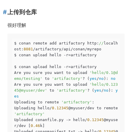
上传到仓库
很好理解
$ conan remote add artifactory http:
//
localh
ost:
8081
/artifactory/api/conan/myrepo

$ conan upload hello -r=artifactory

$ conan upload hello -r=artifactory

Are you sure you want to upload 
'hello/0.1@d
emo/testing'
 to 
'artifactory'
? (
yes
/
no
): 
no
Are you sure you want to upload 
'hello/0.123
45@myuser/dev'
 to 
'artifactory'
? (
yes
/
no
): 
y
es
Uploading to remote 
'artifactory'
:

Uploading hello/
0.12345
@myuser/dev to remote 
'artifactory'
Uploaded conanfile.py -> hello/
0.12345
@myuse
r/dev [
0.46
k]

Uploaded conanmanifest.txt -> hello/
0.12345
@