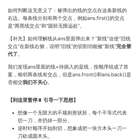
如何判断这无意义了：被弹出的线的交点在这条新线的
右边。每条线分别有两个交点，例如ans.first()的交点
是“两黑线交点”和“圆胚无限远处”。
【补充】如何理解线从ans里面弹出来？“新线”迫使“旧线
交点”在新线右侧，说明“旧线”的切割功能被“新线”
完全替
代了
。
我们发现ans里面的线+待插入的蓝线，按顺序组成了答
案，相邻两条线有交点，但是ans.front()和ans.back()是
否相交
我们不关心
。
【到这里暂停⏸️ 引导一下思想】
想像一个无限大的不规则形状胚，每个不等式代表
切一刀，并扔掉一部分。
逆时针顺序开始削切，想象成把一块方木头一刀一
刀砍成圆木头。