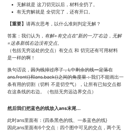
无解就是 这刀切完以后，材料全扔了。
有无穷解就是 全切完了，还有开口。
【重要】
请再次思考，以什么准则判定无解？
答案：我们认为，
有解=有交点在“新的一刀”右边
，
无解
=这条新线右边没有交点
。
（包括无穷远处的交点）有交点 和 切完还有可用材料
是一样的啊！
换句话说，
因为线排过序了，L中剩余的线一定落在
ans.front()和ans.back()之间的角度里：
我们不能画出一
条有用的切割（切料 不是切空气），让所有已知交点都
在这条线的右边。（包括无穷远边界交点）
然后我们把蓝色的线放入ans末尾...
此时ans里面有：{四条黑色的线、一条蓝色的线}
因此ans里面有6个交点：四个图中可见的交点，两个无