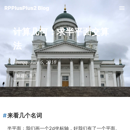
RPPlusPlus2 Blog
计算几何：求半平面交算
法
@vrqq July 6, 2018
解题报告
来看几个名词
半平面：我们画一个2d坐标轴，好我们有了一个平面。