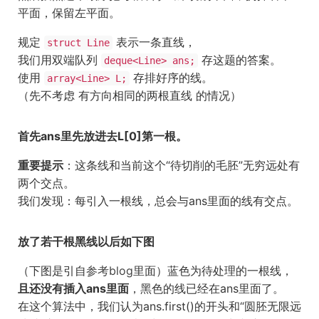
平面，保留左平面。
规定
表示一条直线，
struct Line
我们用双端队列
存这题的答案。
deque<Line> ans;
使用
存排好序的线。
array<Line> L;
（先不考虑 有方向相同的两根直线 的情况）
首先ans里先放进去L[0]第一根。
重要提示
：这条线和当前这个“待切削的毛胚”无穷远处有
两个交点。
我们发现：每引入一根线，总会与ans里面的线有交点。
放了若干根黑线以后如下图
（下图是引自
参考blog
里面）蓝色为待处理的一根线，
且还没有插入ans里面
，黑色的线已经在ans里面了。
在这个算法中，我们认为ans.first()的开头和“圆胚无限远